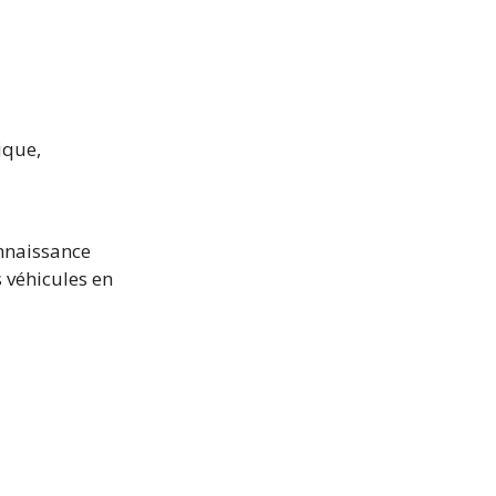
ique,
nnaissance
s véhicules en