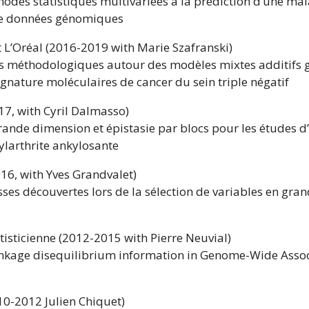
des statistiques multivariées à la prédiction d’une ma
de données génomiques
at L’Oréal (2016-2019 with Marie Szafranski)
méthodologiques autour des modèles mixtes additifs g
ignature moléculaires de cancer du sein triple négatif
7, with Cyril Dalmasso)
ande dimension et épistasie par blocs pour les études d’
ylarthrite ankylosante
16, with Yves Grandvalet)
ses découvertes lors de la sélection de variables en gra
atisticienne (2012-2015 with Pierre Neuvial)
inkage disequilibrium information in Genome-Wide Assoc
10-2012 Julien Chiquet)