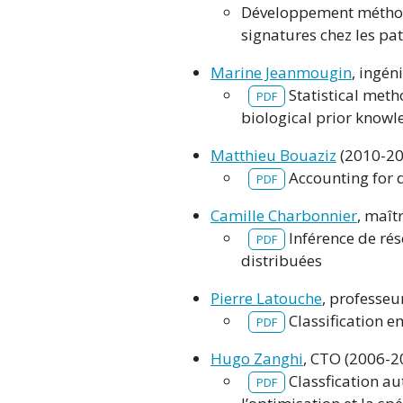
Développement méthodo
signatures chez les pa
Marine Jeanmougin
, ingén
Statistical meth
PDF
biological prior know
Matthieu Bouaziz
(2010-20
Accounting for d
PDF
Camille Charbonnier
, maît
Inférence de rés
PDF
distribuées
Pierre Latouche
, professeu
Classification e
PDF
Hugo Zanghi
, CTO (2006-2
Classfication a
PDF