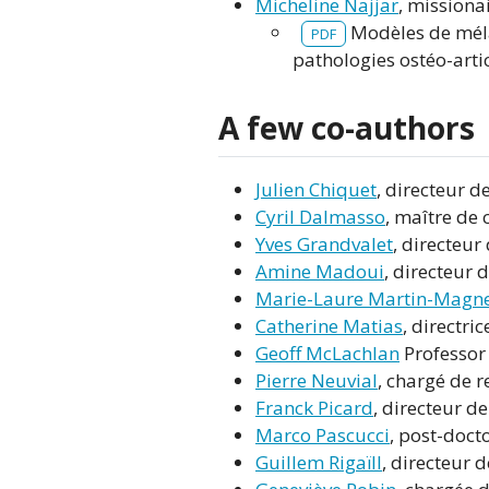
Micheline Najjar
, missiona
Modèles de méla
PDF
pathologies ostéo-arti
A few co-authors
Julien Chiquet
, directeur d
Cyril Dalmasso
, maître de
Yves Grandvalet
, directeu
Amine Madoui
, directeur 
Marie-Laure Martin-Magne
Catherine Matias
, directri
Geoff McLachlan
Professor 
Pierre Neuvial
, chargé de 
Franck Picard
, directeur d
Marco Pascucci
, post-doct
Guillem Rigaïll
, directeur 