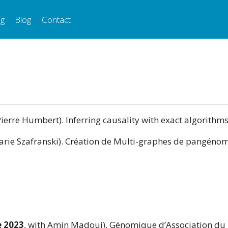
ng
Blog
Contact
Pierre Humbert). Inferring causality with exact algorithms
Marie Szafranski). Création de Multi-graphes de pangénom
e 2023
, with Amin Madoui). Génomique d’Association du