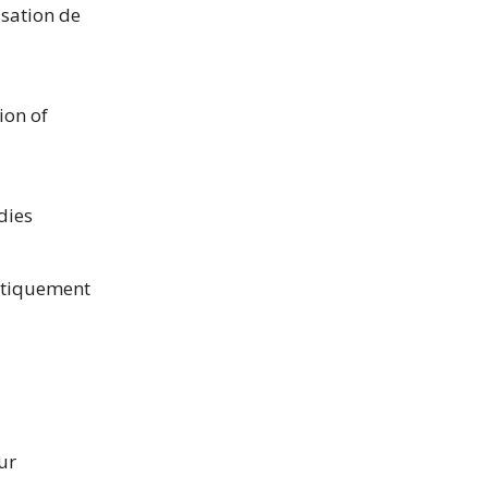
sation de
ion of
dies
entiquement
ur