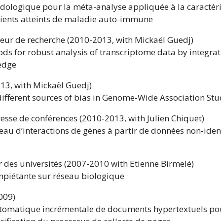
logique pour la méta-analyse appliquée à la caractéri
tients atteints de maladie auto-immune
ieur de recherche (2010-2013, with Mickaël Guedj)
ods for robust analysis of transcriptome data by integrat
ledge
13, with Mickaël Guedj)
ifferent sources of bias in Genome-Wide Association Stu
resse de conférences (2010-2013, with Julien Chiquet)
eau d’interactions de gènes à partir de données non-id
r des universités (2007-2010 with Etienne Birmelé)
mpiétante sur réseau biologique
009)
utomatique incrémentale de documents hypertextuels po