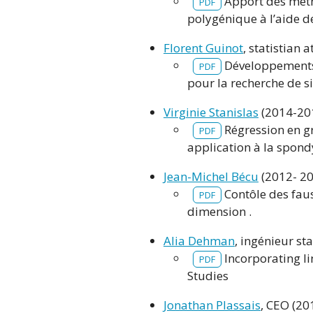
Apport des métho
PDF
polygénique à l’aide 
Florent Guinot
, statistian 
Développements 
PDF
pour la recherche de s
Virginie Stanislas
(2014-201
Régression en gr
PDF
application à la spond
Jean-Michel Bécu
(2012- 20
Contôle des faus
PDF
dimension .
Alia Dehman
, ingénieur st
Incorporating l
PDF
Studies
Jonathan Plassais
, CEO (20