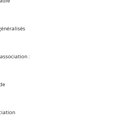
ladie
énéralisés
association :
nde
iation