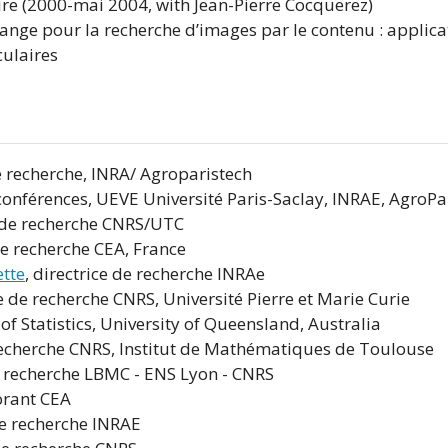
ire (2000-mai 2004, with Jean-Pierre Cocquerez)
nge pour la recherche d’images par le contenu : applica
culaires
e recherche, INRA/ Agroparistech
 conférences, UEVE Université Paris-Saclay, INRAE, AgroP
r de recherche CNRS/UTC
de recherche CEA, France
tte
, directrice de recherche INRAe
ce de recherche CNRS, Université Pierre et Marie Curie
of Statistics, University of Queensland, Australia
recherche CNRS, Institut de Mathématiques de Toulouse
e recherche LBMC - ENS Lyon - CNRS
orant CEA
de recherche INRAE