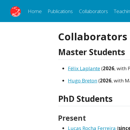
Home
Publications
Collaborators
Teachi
Collaborators
Master Students
Félix Laplante
(
2026
, with 
Hugo Breton
(
2026
, with 
PhD Students
Present
Lucas Rocha Ferreira
(
sinc