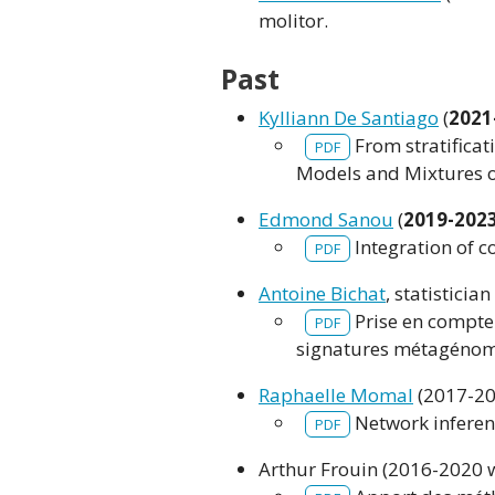
molitor.
Past
Kylliann De Santiago
(
2021
From stratificat
PDF
Models and Mixtures o
Edmond Sanou
(
2019-202
Integration of 
PDF
Antoine Bichat
, statistici
Prise en compte 
PDF
signatures métagénom
Raphaelle Momal
(2017-20
Network inferen
PDF
Arthur Frouin (2016-2020 w