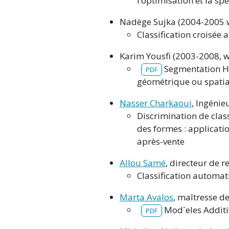
l’optimisation et la sp
Nadège Sujka (2004-2005 w
Classification croisée
Karim Yousfi (2003-2008, w
Segmentation Hié
PDF
géométrique ou spatia
Nasser Charkaoui
, Ingéni
Discrimination de cla
des formes : applicatio
après-vente
Allou Samé
, directeur de 
Classification automa
Marta Avalos
, maîtresse d
Mod`eles Additi
PDF