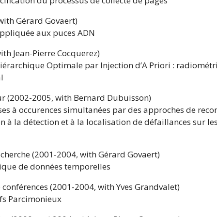
écification du processus de collecte de pages
ith Gérard Govaert)
 appliquée aux puces ADN
ith Jean-Pierre Cocquerez)
rarchique Optimale par Injection d’A Priori : radiométr
l
eur (2002-2005, with Bernard Dubuisson)
sses à occurences simultanées par des approches de reco
n à la détection et à la localisation de défaillances sur le
recherche (2001-2004, with Gérard Govaert)
tique de données temporelles
e conférences (2001-2004, with Yves Grandvalet)
fs Parcimonieux