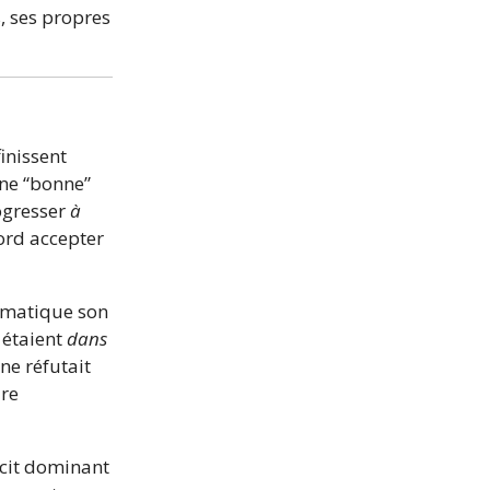
, ses propres
inissent
une “bonne”
rogresser
à
bord accepter
ormatique son
 étaient
dans
ne réfutait
dre
écit dominant