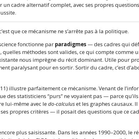
er un cadre alternatif complet, avec ses propres questions
ussite.
c’est que ce mécanisme ne s’arrête pas à la politique.
cience fonctionne par
paradigmes
— des cadres qui déf
s, quelles méthodes sont valides, ce qui compte comme 
e existante nous imprègne du récit dominant. Utile pour p
ent paralysant pour en sortir. Sortir du cadre, c’est d’a
011) illustre parfaitement ce mécanisme. Venant de l’inf
ue des statisticiens “purs” ne voyaient pas — parce qu’ils
dre lui-même avec le
do-calculus
et les graphes causaux. Il 
 ses propres critères — il posait des questions que ce ca
 encore plus saisissante. Dans les années 1990–2000, le r