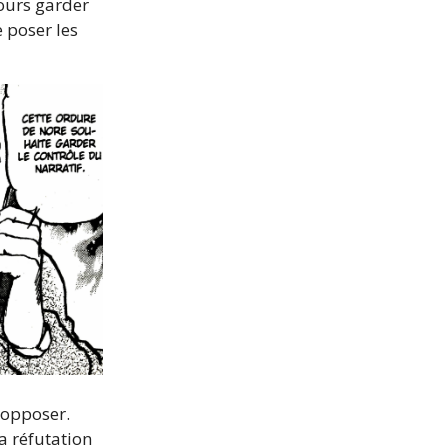
ours garder
e poser les
 opposer.
la réfutation