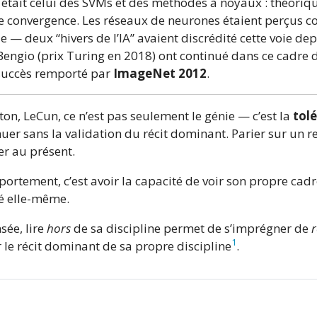
était celui des SVMs et des méthodes à noyaux : théori
de convergence. Les réseaux de neurones étaient perçus
 — deux “hivers de l’IA” avaient discrédité cette voie dep
Bengio (prix Turing en 2018) ont continué dans ce cadre 
succès remporté par
ImageNet 2012
.
on, LeCun, ce n’est pas seulement le génie — c’est la
tol
nuer sans la validation du récit dominant. Parier sur un 
er au présent.
ortement, c’est avoir la capacité de voir son propre cad
é elle-même.
sée, lire
hors
de sa discipline permet de s’imprégner de
r
1
 le récit dominant de sa propre discipline
.