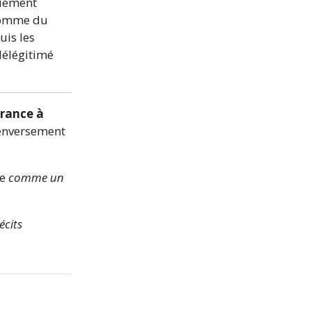
quement
 comme du
uis les
délégitimé
érance à
renversement
re
comme un
écits