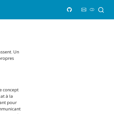
fassent. Un
propres
le concept
at à la
ant pour
ommunicant